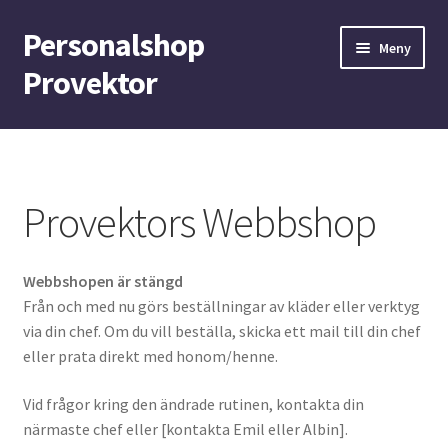
Personalshop
Hoppa
Hoppa
Meny
till
till
Provektor
navigering
innehåll
Hem
Bra att veta om vår webbshop!
Provektors Webbshop
Epassi BIKE – den kompletta cykelförmånen
Webbshopen är stängd
Mitt konto
Från och med nu görs beställningar av kläder eller verktyg
via din chef. Om du vill beställa, skicka ett mail till din chef
Nyheter
eller prata direkt med honom/henne.
Startsida
Vid frågor kring den ändrade rutinen, kontakta din
närmaste chef eller [kontakta Emil eller Albin].
Till kassan