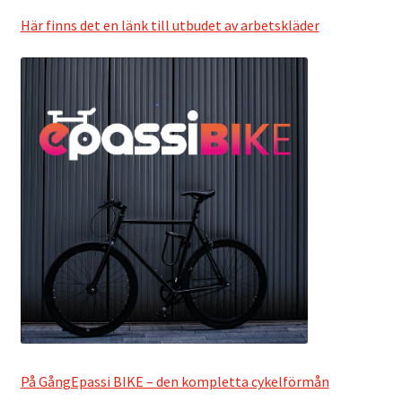
Här finns det en länk till utbudet av arbetskläder
Varukorg
På GångEpassi BIKE – den kompletta cykelförmån